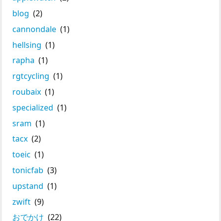
blog
(2)
cannondale
(1)
hellsing
(1)
rapha
(1)
rgtcycling
(1)
roubaix
(1)
specialized
(1)
sram
(1)
tacx
(2)
toeic
(1)
tonicfab
(3)
upstand
(1)
zwift
(9)
おでかけ
(22)