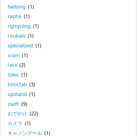
hellsing
(1)
rapha
(1)
rgtcycling
(1)
roubaix
(1)
specialized
(1)
sram
(1)
tacx
(2)
toeic
(1)
tonicfab
(3)
upstand
(1)
zwift
(9)
おでかけ
(22)
カメラ
(1)
キャノンデール
(1)