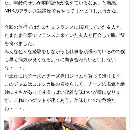
た。年齢のせいか瞬間記憶が衰えているなぁ、と痛感。
NHKのフランス語講座でもやってリハビリしようかな。
今回の旅行ではたまたまフランスに帰国していた友人と、
たまたま仕事でフランスに来ていた友人と再会して晩ご飯
を食べました。
みんな色々な経験をしながらも仕事を頑張っているので僕
も早く病気が良くなるように向き合わないといけない
な・・・。
お土産にはチーズとチーズ専用ジャムを買って帰ります。
このジャムはコルシカ島の名物らしく、チーズの塩気と絶
妙に甘さがあって甘塩っぱい複雑な味わいが癖になりま
す。これにバゲットが凄くあう。美味しいので危険だ
わ・・・。