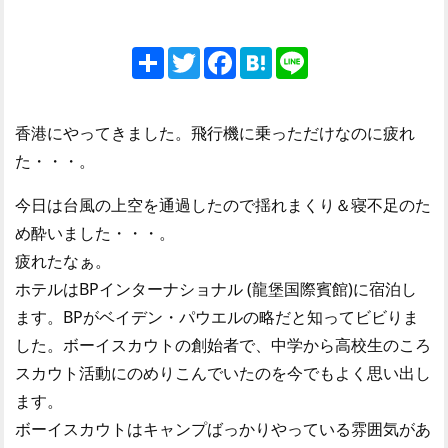
Share
Twitter
Facebook
Hatena
Line
香港にやってきました。飛行機に乗っただけなのに疲れ
た・・・。
今日は台風の上空を通過したので揺れまくり＆寝不足のた
め酔いました・・・。
疲れたなぁ。
ホテルはBPインターナショナル (龍堡国際賓館)に宿泊し
ます。BPがベイデン・パウエルの略だと知ってビビりま
した。ボーイスカウトの創始者で、中学から高校生のころ
スカウト活動にのめりこんでいたのを今でもよく思い出し
ます。
ボーイスカウトはキャンプばっかりやっている雰囲気があ