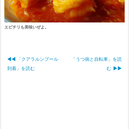
エビチリも美味いぜよ。
◀︎◀︎ 「クアラルンプール
「うつ病と自転車」を読
到着」を読む
む ▶︎▶︎